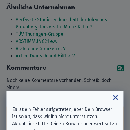
Ähnliche Unternehmen
Verfasste Studierendenschaft der Johannes
Gutenberg-Universität Mainz K.d.ö.R.
TÜV Thüringen-Gruppe
ABSTIMMUNG21 e.V.
Ärzte ohne Grenzen e. V.
Aktion Deutschland Hilft e. V.
Kommentare
A
Noch keine Kommentare vorhanden. Schreib’ doch
einen!
Kommentar hinterlassen
Es ist ein Fehler aufgetreten, aber Dein Browser
ist so alt, dass wir ihn nicht unterstützen.
Beachte bitte, dass wir ein
unabhängiger
Aktualisiere bitte Deinen Browser oder wechsel zu
Datenschutzverein
sind und nicht zu dem hier