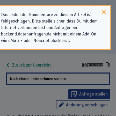
Das Laden der Kommentare zu diesem Artikel ist
fehlgeschlagen. Bitte stelle sicher, dass Du mit dem
Datenschutz-Kontaktdaten für
Internet verbunden bist und Anfragen an
backend.datenanfragen.de nicht mit einem Add-On
„Bildung & Begabung
wie uMatrix oder NoScript blockierst.
gemeinnützige GmbH“
Zurück zur Übersicht
Anfrage stellen
Änderung vorschlagen