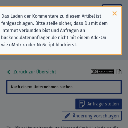
Das Laden der Kommentare zu diesem Artikel ist
fehlgeschlagen. Bitte stelle sicher, dass Du mit dem
Datenschutz-Kontaktdaten für
Internet verbunden bist und Anfragen an
backend.datenanfragen.de nicht mit einem Add-On
„Biber Umweltprodukte Versand
wie uMatrix oder NoScript blockierst.
GmbH“
Zurück zur Übersicht
Anfrage stellen
Änderung vorschlagen