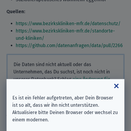
Quellen:
https://www.bezirkskliniken-mfr.de/datenschutz/
https://www.bezirkskliniken-mfr.de/standorte-
und-kliniken/
https://github.com/datenanfragen/data/pull/2266
Die Daten sind nicht aktuell oder das
Unternehmen, das Du suchst, ist noch nicht in
unserer Datenbank? Schlag
eine Änderung für
dieses Unternehmen
oder
ein ganz neues
vor.
Vielen Dank für Deine Mithilfe!
Es ist ein Fehler aufgetreten, aber Dein Browser
ist so alt, dass wir ihn nicht unterstützen.
Aktualisiere bitte Deinen Browser oder wechsel zu
Ähnliche Unternehmen
einem modernen.
4sigma GmbH