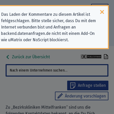
Das Laden der Kommentare zu diesem Artikel ist
fehlgeschlagen. Bitte stelle sicher, dass Du mit dem
Datenschutz-Kontaktdaten für
Internet verbunden bist und Anfragen an
backend.datenanfragen.de nicht mit einem Add-On
„Bezirkskliniken Mittelfranken“
wie uMatrix oder NoScript blockierst.
Zurück zur Übersicht
Anfrage stellen
Änderung vorschlagen
Zu „Bezirkskliniken Mittelfranken“ sind uns die
folgenden Kontaktdaten bekannt, an die Du Dich