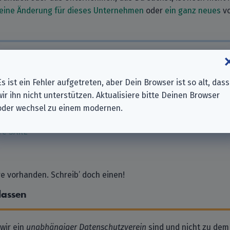
eine Änderung für dieses Unternehmen
oder
ein ganz neues
vo
nehmen
ndfunk (NDR)
Es ist ein Fehler aufgetreten, aber Dein Browser ist so alt, dass
raunschweig
wir ihn nicht unterstützen. Aktualisiere bitte Deinen Browser
Braunschweig
oder wechsel zu einem modernen.
ber | Burkhard Eick & Gregor Weber GbR
re SARL
 vorhanden. Schreib’ doch einen!
lassen
 wir ein
unabhängiger Datenschutzverein
sind und nicht zu dem