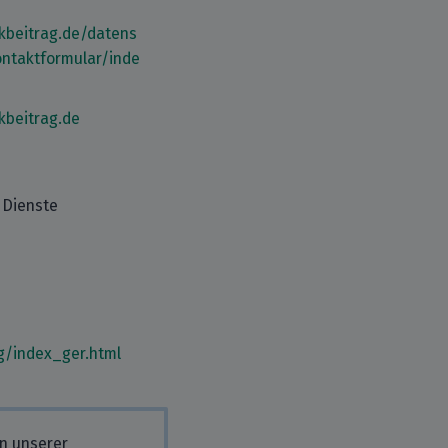
kbeitrag.de/datens
ntaktformular/inde
kbeitrag.de
 Dienste
g/index_ger.html
in unserer