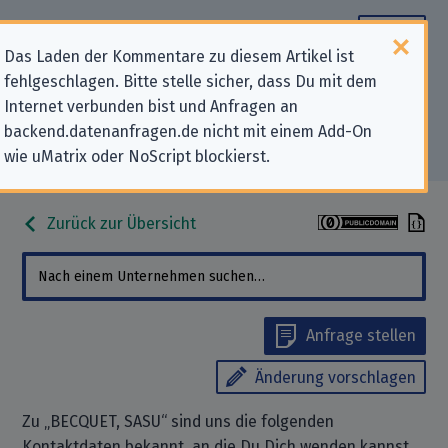
Das Laden der Kommentare zu diesem Artikel ist
fehlgeschlagen. Bitte stelle sicher, dass Du mit dem
Datenschutz-Kontaktdaten für
Internet verbunden bist und Anfragen an
backend.datenanfragen.de nicht mit einem Add-On
„BECQUET, SASU“
wie uMatrix oder NoScript blockierst.
Zurück zur Übersicht
Anfrage stellen
Änderung vorschlagen
Zu „BECQUET, SASU“ sind uns die folgenden
Kontaktdaten bekannt, an die Du Dich wenden kannst,