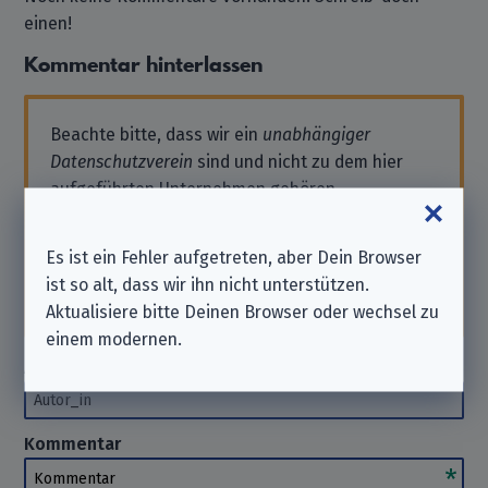
einen!
Kommentar hinterlassen
Beachte bitte, dass wir ein
unabhängiger
Datenschutzverein
sind und nicht zu dem hier
aufgeführten Unternehmen gehören.
Solltest Du also Support benötigen oder eine
Anfrage stellen wollen, wende Dich bitte direkt
Es ist ein Fehler aufgetreten, aber Dein Browser
an das Unternehmen. Wir können Dir hierbei
ist so alt, dass wir ihn nicht unterstützen.
nicht
helfen. Danke für Dein Verständnis.
Aktualisiere bitte Deinen Browser oder wechsel zu
einem modernen.
Autor_in
(optional)
Autor_in
Kommentar
Kommentar