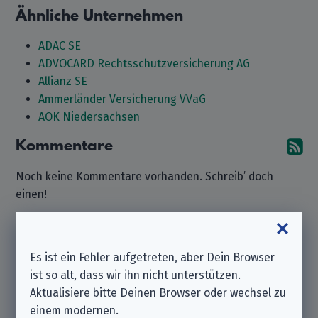
Ähnliche Unternehmen
ADAC SE
ADVOCARD Rechtsschutzversicherung AG
Allianz SE
Ammerländer Versicherung VVaG
AOK Niedersachsen
Kommentare
A
Noch keine Kommentare vorhanden. Schreib’ doch
einen!
Kommentar hinterlassen
Es ist ein Fehler aufgetreten, aber Dein Browser
Beachte bitte, dass wir ein
unabhängiger
ist so alt, dass wir ihn nicht unterstützen.
Datenschutzverein
sind und nicht zu dem hier
Aktualisiere bitte Deinen Browser oder wechsel zu
aufgeführten Unternehmen gehören.
einem modernen.