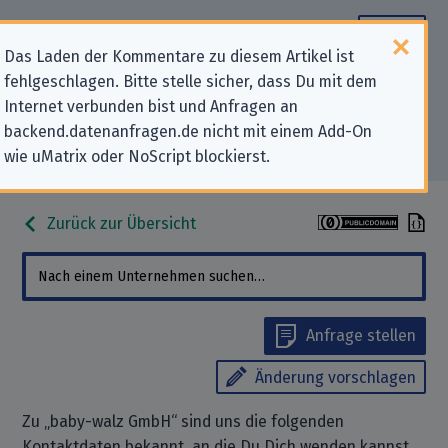
Das Laden der Kommentare zu diesem Artikel ist
fehlgeschlagen. Bitte stelle sicher, dass Du mit dem
Datenschutz-Kontaktdaten für
Internet verbunden bist und Anfragen an
backend.datenanfragen.de nicht mit einem Add-On
„baby-walz GmbH“
wie uMatrix oder NoScript blockierst.
Zurück zur Übersicht
Anfrage stellen
Änderung vorschlagen
Zu „baby-walz GmbH“ sind uns die folgenden
Kontaktdaten bekannt, an die Du Dich wenden kannst,