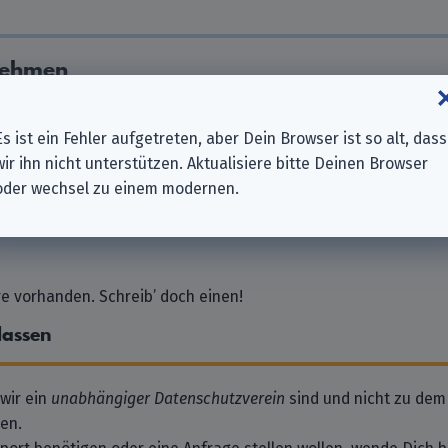
nehmen
Europe S.A.
 BV
Es ist ein Fehler aufgetreten, aber Dein Browser ist so alt, dass
mbH
wir ihn nicht unterstützen. Aktualisiere bitte Deinen Browser
Holdings) Limited
oder wechsel zu einem modernen.
GmbH
 vorhanden. Schreib’ doch einen!
lassen
 wir ein
unabhängiger Datenschutzverein
sind und nicht zu dem
en.