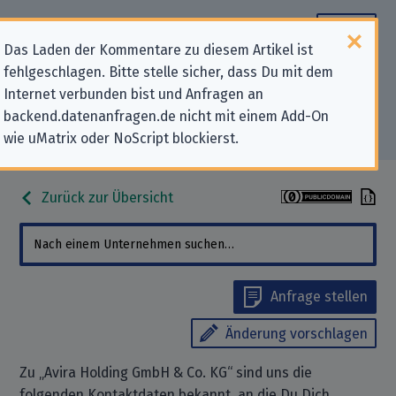
Das Laden der Kommentare zu diesem Artikel ist
fehlgeschlagen. Bitte stelle sicher, dass Du mit dem
Datenschutz-Kontaktdaten für
Internet verbunden bist und Anfragen an
backend.datenanfragen.de nicht mit einem Add-On
„Avira Holding GmbH & Co. KG“
wie uMatrix oder NoScript blockierst.
Zurück zur Übersicht
Anfrage stellen
Änderung vorschlagen
Zu „Avira Holding GmbH & Co. KG“ sind uns die
folgenden Kontaktdaten bekannt, an die Du Dich