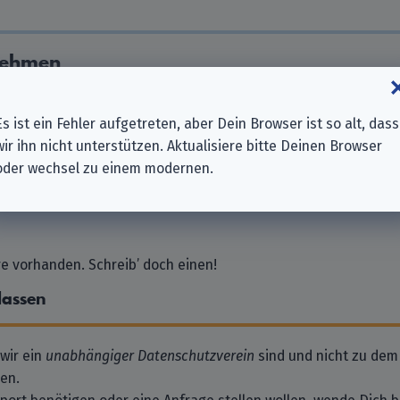
nehmen
Es ist ein Fehler aufgetreten, aber Dein Browser ist so alt, dass
GmbH
wir ihn nicht unterstützen. Aktualisiere bitte Deinen Browser
H
oder wechsel zu einem modernen.
mbH
 vorhanden. Schreib’ doch einen!
lassen
 wir ein
unabhängiger Datenschutzverein
sind und nicht zu dem
en.