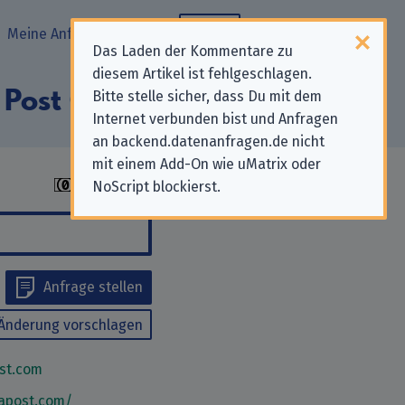
Meine Anfragen
Blog
Das Laden der Kommentare zu
diesem Artikel ist fehlgeschlagen.
a Post GmbH“
Bitte stelle sicher, dass Du mit dem
Internet verbunden bist und Anfragen
an backend.datenanfragen.de nicht
mit einem Add-On wie uMatrix oder
NoScript blockierst.
Anfrage stellen
Änderung vorschlagen
st.com
apost.com/