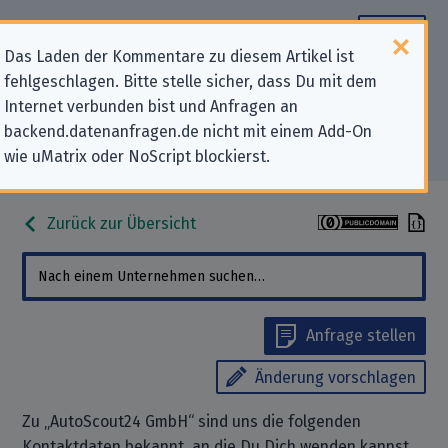
Das Laden der Kommentare zu diesem Artikel ist
fehlgeschlagen. Bitte stelle sicher, dass Du mit dem
Datenschutz-Kontaktdaten für
Internet verbunden bist und Anfragen an
backend.datenanfragen.de nicht mit einem Add-On
„AutoScout24 GmbH“
wie uMatrix oder NoScript blockierst.
Zurück zur Übersicht
Anfrage stellen
Änderung vorschlagen
Zu „AutoScout24 GmbH“ sind uns die folgenden
Kontaktdaten bekannt, an die Du Dich wenden kannst,