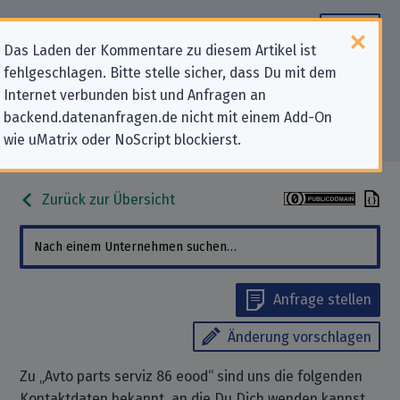
Das Laden der Kommentare zu diesem Artikel ist
fehlgeschlagen. Bitte stelle sicher, dass Du mit dem
Datenschutz-Kontaktdaten für
Internet verbunden bist und Anfragen an
backend.datenanfragen.de nicht mit einem Add-On
„Avto parts serviz 86 eood“
wie uMatrix oder NoScript blockierst.
Zurück zur Übersicht
Anfrage stellen
Änderung vorschlagen
Zu „Avto parts serviz 86 eood“ sind uns die folgenden
Kontaktdaten bekannt, an die Du Dich wenden kannst,