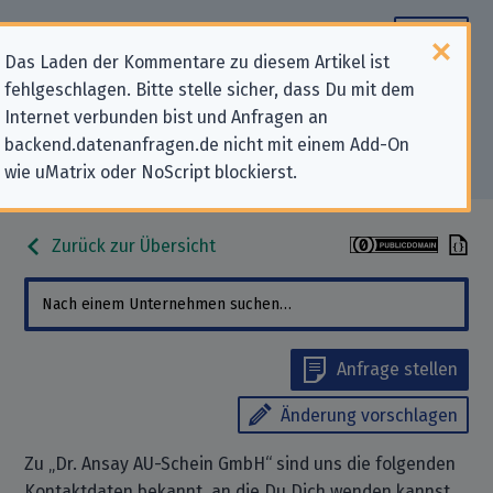
Das Laden der Kommentare zu diesem Artikel ist
fehlgeschlagen. Bitte stelle sicher, dass Du mit dem
Datenschutz-Kontaktdaten für „Dr.
Internet verbunden bist und Anfragen an
backend.datenanfragen.de nicht mit einem Add-On
Ansay AU-Schein GmbH“
wie uMatrix oder NoScript blockierst.
Zurück zur Übersicht
Anfrage stellen
Änderung vorschlagen
Zu „Dr. Ansay AU-Schein GmbH“ sind uns die folgenden
Kontaktdaten bekannt, an die Du Dich wenden kannst,