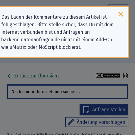
Das Laden der Kommentare zu diesem Artikel ist
fehlgeschlagen. Bitte stelle sicher, dass Du mit dem
Datenschutz-Kontaktdaten für
Internet verbunden bist und Anfragen an
backend.datenanfragen.de nicht mit einem Add-On
„Asklepios Kliniken GmbH & Co.
wie uMatrix oder NoScript blockierst.
KGaA“
Zurück zur Übersicht
Anfrage stellen
Änderung vorschlagen