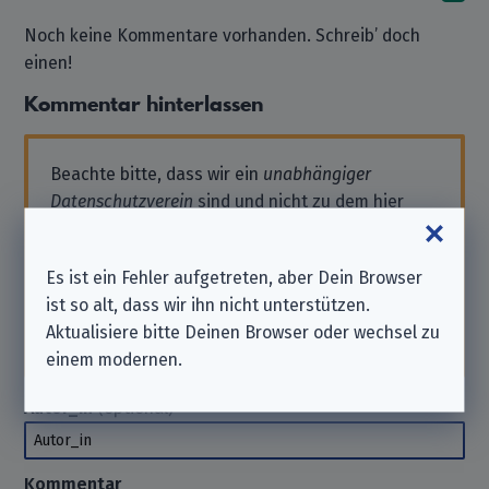
Noch keine Kommentare vorhanden. Schreib’ doch
einen!
Kommentar hinterlassen
Beachte bitte, dass wir ein
unabhängiger
Datenschutzverein
sind und nicht zu dem hier
aufgeführten Unternehmen gehören.
Solltest Du also Support benötigen oder eine
Es ist ein Fehler aufgetreten, aber Dein Browser
Anfrage stellen wollen, wende Dich bitte direkt
ist so alt, dass wir ihn nicht unterstützen.
an das Unternehmen. Wir können Dir hierbei
Aktualisiere bitte Deinen Browser oder wechsel zu
nicht
helfen. Danke für Dein Verständnis.
einem modernen.
Autor_in
(optional)
Autor_in
Kommentar