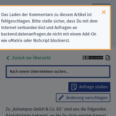
Das Laden der Kommentare zu diesem Artikel ist
fehlgeschlagen. Bitte stelle sicher, dass Du mit dem
Datenschutz-Kontaktdaten für
Internet verbunden bist und Anfragen an
backend.datenanfragen.de nicht mit einem Add-On
„Ashampoo GmbH & Co. KG“
wie uMatrix oder NoScript blockierst.
Zurück zur Übersicht
Anfrage stellen
Änderung vorschlagen
Zu „Ashampoo GmbH & Co. KG“ sind uns die folgenden
Kontaktdaten bekannt, an die Du Dich wenden kannst,