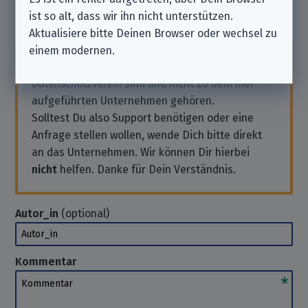
ist so alt, dass wir ihn nicht unterstützen.
Kommentar hinterlassen
Aktualisiere bitte Deinen Browser oder wechsel zu
einem modernen.
Beachte bitte, dass wir ein
unabhängiger
Datenschutzverein
sind und nicht zu dem hier
aufgeführten Unternehmen gehören.
Solltest Du also Support benötigen oder eine
Anfrage stellen wollen, wende Dich bitte direkt
an das Unternehmen. Wir können Dir hierbei
nicht
helfen. Danke für Dein Verständnis.
Autor_in
(optional)
Autor_in
Kommentar
Kommentar