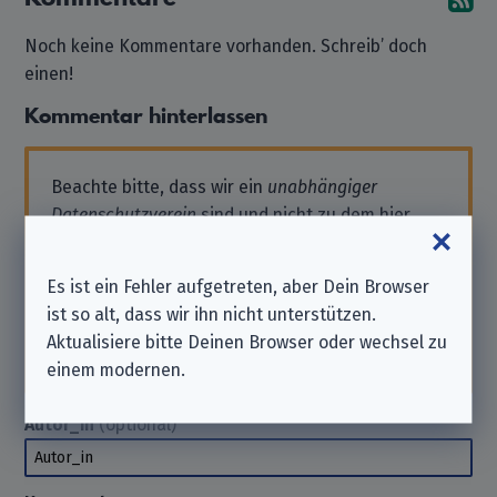
Noch keine Kommentare vorhanden. Schreib’ doch
einen!
Kommentar hinterlassen
Beachte bitte, dass wir ein
unabhängiger
Datenschutzverein
sind und nicht zu dem hier
aufgeführten Unternehmen gehören.
Solltest Du also Support benötigen oder eine
Es ist ein Fehler aufgetreten, aber Dein Browser
Anfrage stellen wollen, wende Dich bitte direkt
ist so alt, dass wir ihn nicht unterstützen.
an das Unternehmen. Wir können Dir hierbei
Aktualisiere bitte Deinen Browser oder wechsel zu
nicht
helfen. Danke für Dein Verständnis.
einem modernen.
Autor_in
(optional)
Autor_in