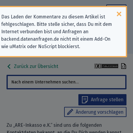
Das Laden der Kommentare zu diesem Artikel ist
fehlgeschlagen. Bitte stelle sicher, dass Du mit dem
Datenschutz-Kontaktdaten für
Internet verbunden bist und Anfragen an
backend.datenanfragen.de nicht mit einem Add-On
„ARE-Inkasso e.K.“
wie uMatrix oder NoScript blockierst.
Zurück zur Übersicht
Anfrage stellen
Änderung vorschlagen
Zu „ARE-Inkasso e.K.“ sind uns die folgenden
Kontaktdaten bekannt, an die Du Dich wenden kannst,