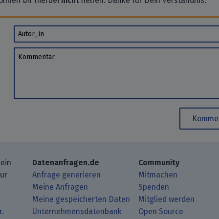
önnen Dir hierbei
nicht
helfen. Danke für Dein Verständnis.
Autor_in
Kommentar
Kommen
 ein
Datenanfragen.de
Community
zur
Anfrage generieren
Mitmachen
Meine Anfragen
Spenden
Meine gespeicherten Daten
Mitglied werden
r.
Unternehmensdatenbank
Open Source