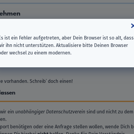
nehmen
 GmbH
Es ist ein Fehler aufgetreten, aber Dein Browser ist so alt, dass
wir ihn nicht unterstützen. Aktualisiere bitte Deinen Browser
oder wechsel zu einem modernen.
 vorhanden. Schreib’ doch einen!
lassen
 wir ein
unabhängiger Datenschutzverein
sind und nicht zu dem
en.
pport benötigen oder eine Anfrage stellen wollen, wende Dich bi