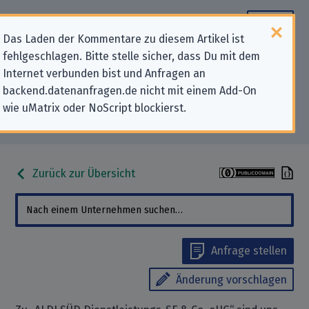
Das Laden der Kommentare zu diesem Artikel ist
fehlgeschlagen. Bitte stelle sicher, dass Du mit dem
Datenschutz-Kontaktdaten für
Internet verbunden bist und Anfragen an
backend.datenanfragen.de nicht mit einem Add-On
„ALDI SÜD Dienstleistungs-SE & Co.
wie uMatrix oder NoScript blockierst.
oHG“
Zurück zur Übersicht
Anfrage stellen
Änderung vorschlagen