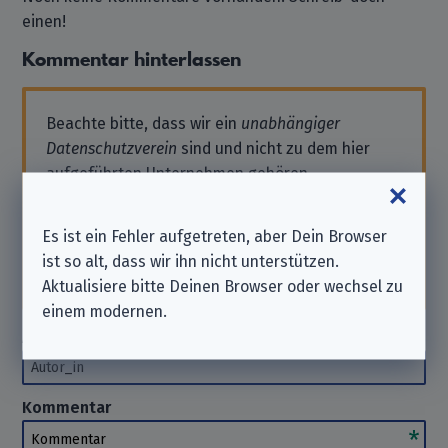
einen!
Kommentar hinterlassen
Beachte bitte, dass wir ein
unabhängiger
Datenschutzverein
sind und nicht zu dem hier
aufgeführten Unternehmen gehören.
Solltest Du also Support benötigen oder eine
Anfrage stellen wollen, wende Dich bitte direkt
Es ist ein Fehler aufgetreten, aber Dein Browser
an das Unternehmen. Wir können Dir hierbei
ist so alt, dass wir ihn nicht unterstützen.
nicht
helfen. Danke für Dein Verständnis.
Aktualisiere bitte Deinen Browser oder wechsel zu
einem modernen.
Autor_in
(optional)
Autor_in
Kommentar
Kommentar