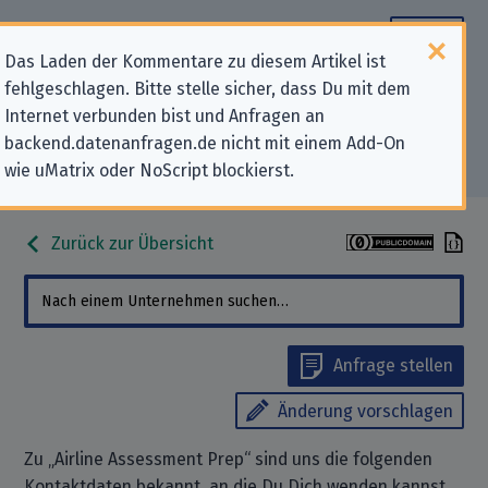
Das Laden der Kommentare zu diesem Artikel ist
fehlgeschlagen. Bitte stelle sicher, dass Du mit dem
Datenschutz-Kontaktdaten für
Internet verbunden bist und Anfragen an
backend.datenanfragen.de nicht mit einem Add-On
„Airline Assessment Prep“
wie uMatrix oder NoScript blockierst.
Zurück zur Übersicht
Anfrage stellen
Änderung vorschlagen
Zu „Airline Assessment Prep“ sind uns die folgenden
Kontaktdaten bekannt, an die Du Dich wenden kannst,