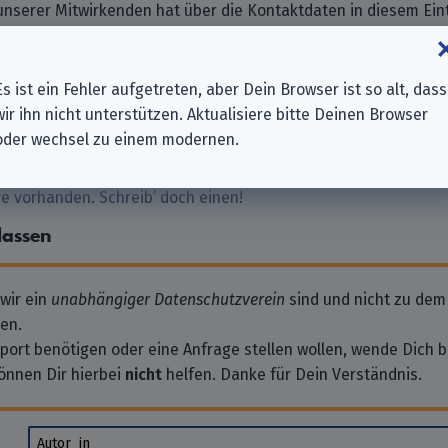
nserer Mitwirkenden hat über die Kontaktdaten in diesem Eint
frage gestellt. Die Daten sind nicht aktuell oder das Unterneh
nserer Datenbank? Schlag
eine Änderung für dieses Unternehm
nk für Deine Mithilfe!
Es ist ein Fehler aufgetreten, aber Dein Browser ist so alt, dass
wir ihn nicht unterstützen. Aktualisiere bitte Deinen Browser
oder wechsel zu einem modernen.
 vorhanden. Schreib’ doch einen!
lassen
 wir ein
unabhängiger Datenschutzverein
sind und nicht zu dem
en.
pport benötigen oder eine Anfrage stellen wollen, wende Dich bi
önnen Dir hierbei
nicht
helfen. Danke für Dein Verständnis.
Autor_in