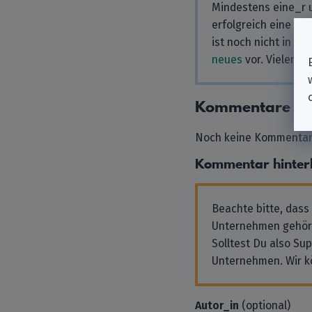
Mindestens eine_r u
erfolgreich eine An
ist noch nicht in u
neues
vor. Vielen Da
Kommentare
Noch keine Kommentare
Kommentar hinter
Beachte bitte, dass
Unternehmen gehör
Solltest Du also Su
Unternehmen. Wir k
Autor_in
(optional)