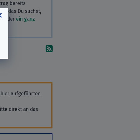
rag bereits
men, das Du suchst,
en
oder
ein ganz
Abonniere die Kommentare
 hier aufgeführten
tte direkt an das