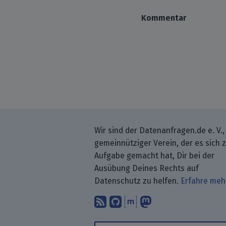
Kommentar
Wir sind der Datenanfragen.de e. V.,
gemeinnütziger Verein, der es sich 
Aufgabe gemacht hat, Dir bei der
Ausübung Deines Rechts auf
Datenschutz zu helfen.
Erfahre meh
Abonniere unsere Blo
Finde uns bei GitH
Unterhalte Dich 
Folge uns be