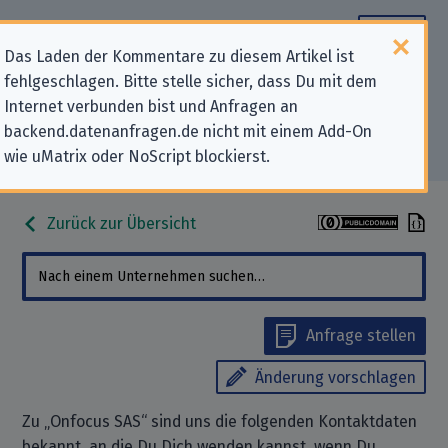
Das Laden der Kommentare zu diesem Artikel ist
fehlgeschlagen. Bitte stelle sicher, dass Du mit dem
Datenschutz-Kontaktdaten für
Internet verbunden bist und Anfragen an
backend.datenanfragen.de nicht mit einem Add-On
„Onfocus SAS“
wie uMatrix oder NoScript blockierst.
Zurück zur Übersicht
Anfrage stellen
Änderung vorschlagen
Zu „Onfocus SAS“ sind uns die folgenden Kontaktdaten
bekannt, an die Du Dich wenden kannst, wenn Du