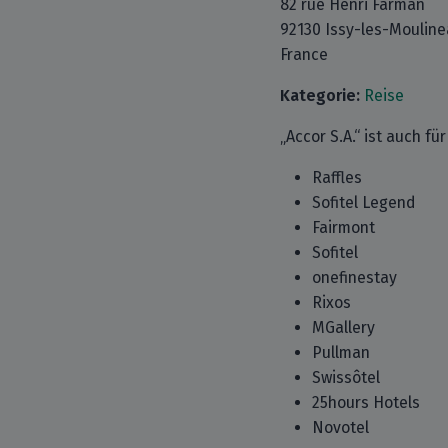
82 rue Henri Farman
92130 Issy-les-Moulin
France
Kategorie:
Reise
„Accor S.A.“ ist auch f
Raffles
Sofitel Legend
Fairmont
Sofitel
onefinestay
Rixos
MGallery
Pullman
Swissôtel
25hours Hotels
Novotel