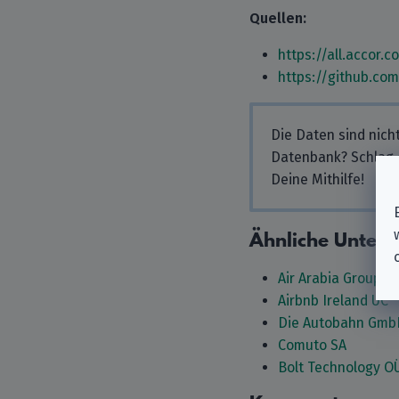
Quellen:
https://all.accor.
https://github.co
Die Daten sind nich
Datenbank? Schlag
Deine Mithilfe!
Ähnliche Unter
Air Arabia Group
Airbnb Ireland UC
Die Autobahn Gmb
Comuto SA
Bolt Technology O