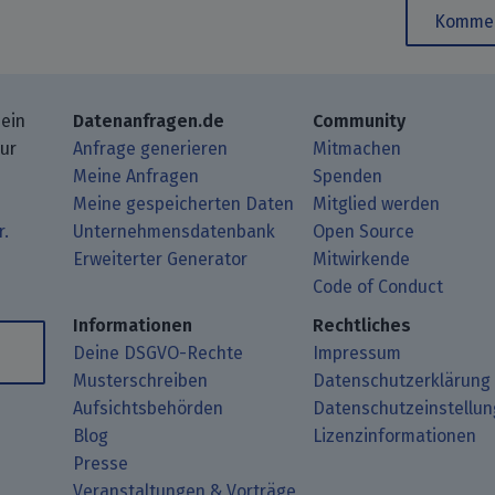
Kommen
 ein
Datenanfragen.de
Community
zur
Anfrage generieren
Mitmachen
Meine Anfragen
Spenden
Meine gespeicherten Daten
Mitglied werden
r.
Unternehmensdatenbank
Open Source
Erweiterter Generator
Mitwirkende
gbeiträge mit Deinem RSS-Reader.
ub.
mit uns über Matrix.
i Mastodon.
Code of Conduct
Informationen
Rechtliches
Deine DSGVO-Rechte
Impressum
Musterschreiben
Datenschutzerklärung
Aufsichtsbehörden
Datenschutzeinstellu
Blog
Lizenzinformationen
Presse
Veranstaltungen & Vorträge