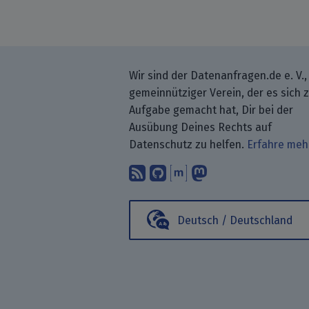
Wir sind der Datenanfragen.de e. V.,
gemeinnütziger Verein, der es sich 
Aufgabe gemacht hat, Dir bei der
Ausübung Deines Rechts auf
Datenschutz zu helfen.
Erfahre meh
Abonniere unsere Blo
Finde uns bei GitH
Unterhalte Dich 
Folge uns be
Deutsch / Deutschland