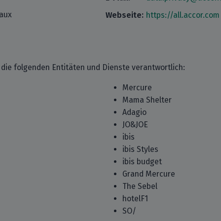
eaux
Webseite:
https://all.accor.com
ür die folgenden Entitäten und Dienste verantwortlich:
Mercure
Mama Shelter
Adagio
JO&JOE
ibis
ibis Styles
ibis budget
Grand Mercure
The Sebel
hotelF1
SO/