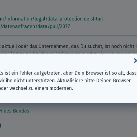
com/information/legal/data-protection.de.shtml
m/datenanfragen/data/pull/2077
t aktuell oder das Unternehmen, das Du suchst, ist noch nicht 
eine Änderung für dieses Unternehmen
oder
ein ganz neues
vo
Es ist ein Fehler aufgetreten, aber Dein Browser ist so alt, dass
wir ihn nicht unterstützen. Aktualisiere bitte Deinen Browser
nehmen
oder wechsel zu einem modernen.
H des Bundes
Ü