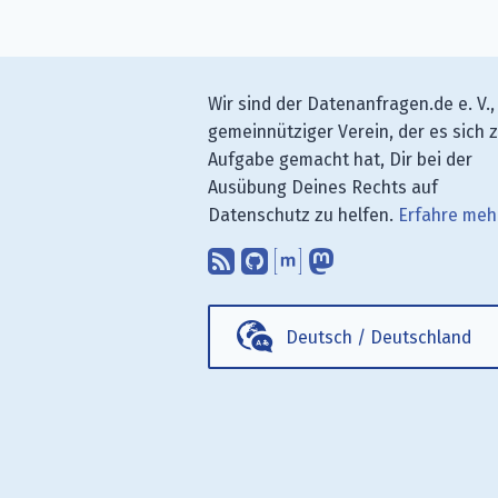
Wir sind der Datenanfragen.de e. V.,
gemeinnütziger Verein, der es sich 
Aufgabe gemacht hat, Dir bei der
Ausübung Deines Rechts auf
Datenschutz zu helfen.
Erfahre meh
Abonniere unsere Blo
Finde uns bei GitH
Unterhalte Dich 
Folge uns be
Deutsch
/
Deutschland