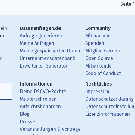
Seite 
 ein
Datenanfragen.de
Community
zur
Anfrage generieren
Mitmachen
Meine Anfragen
Spenden
Meine gespeicherten Daten
Mitglied werden
r.
Unternehmensdatenbank
Open Source
Erweiterter Generator
Mitwirkende
gbeiträge mit Deinem RSS-Reader.
ub.
mit uns über Matrix.
i Mastodon.
Code of Conduct
Informationen
Rechtliches
Deine DSGVO-Rechte
Impressum
Musterschreiben
Datenschutzerklärung
Aufsichtsbehörden
Datenschutzeinstellu
Blog
Lizenzinformationen
Presse
Veranstaltungen & Vorträge