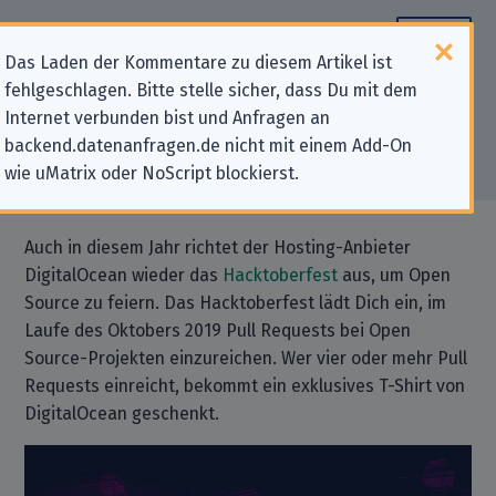
Das Laden der Kommentare zu diesem Artikel ist
fehlgeschlagen. Bitte stelle sicher, dass Du mit dem
Wir nehmen am Hacktoberfest
Internet verbunden bist und Anfragen an
backend.datenanfragen.de nicht mit einem Add-On
2019 teil!
wie uMatrix oder NoScript blockierst.
Auch in diesem Jahr richtet der Hosting-Anbieter
DigitalOcean wieder das
Hacktoberfest
aus, um Open
Source zu feiern. Das Hacktoberfest lädt Dich ein, im
Laufe des Oktobers 2019 Pull Requests bei Open
Source-Projekten einzureichen. Wer vier oder mehr Pull
Requests einreicht, bekommt ein exklusives T-Shirt von
DigitalOcean geschenkt.