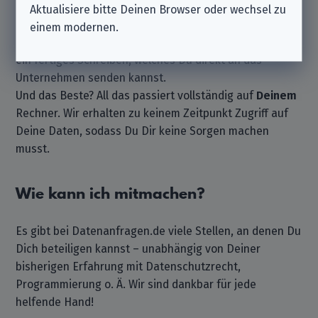
um das Aufsetzen von Schreiben zur Ausübung Deiner
Aktualisiere bitte Deinen Browser oder wechsel zu
Rechte geht. Wähle einfach ein Unternehmen aus, gibt
einem modernen.
Deine Daten zur Identifizierung ein und schon hast Du
ein fertiges Schreiben, welches Du direkt an das
Unternehmen senden kannst.
Und das Beste? All das passiert vollständig auf
Deinem
Rechner. Wir erhalten zu keinem Zeitpunkt Zugriff auf
Deine Daten, sodass Du Dir keine Sorgen machen
musst.
Wie kann ich mitmachen?
Es gibt bei Datenanfragen.de viele Stellen, an denen Du
Dich beteiligen kannst – unabhängig von Deiner
bisherigen Erfahrung mit Datenschutzrecht,
Programmierung o. Ä. Wir sind dankbar für jede
helfende Hand!