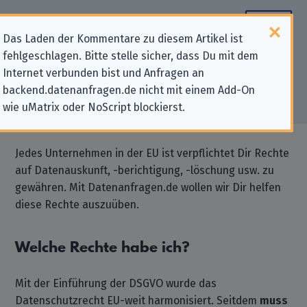
Das Laden der Kommentare zu diesem Artikel ist
fehlgeschlagen. Bitte stelle sicher, dass Du mit dem
Ein kurzer Überblick über
Internet verbunden bist und Anfragen an
backend.datenanfragen.de nicht mit einem Add-On
Datenanfragen.de
wie uMatrix oder NoScript blockierst.
Jedes Unternehmen in der EU ist verpflichtet Dir Rechte
auf Datenauskunft, -berichtigung, -löschung usw. zu
gewähren. Mit Datenanfragen.de wollen wir Dir helfen
diese Rechte auszuüben.
Welche Rechte habe ich?
Mit der Einführung der DSGVO wurde das
Datenschutzrecht EU-weit harmonisiert. Seitdem
muss