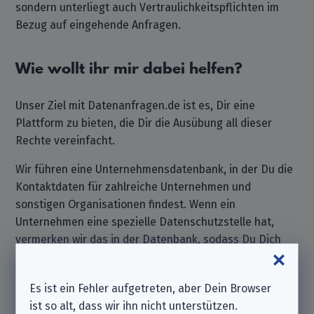
sondern unterliegt auch Vertraulichkeitspflichten im
Bezug auf eingehende Anfragen.
Wie wollt ihr mir dabei helfen?
Unser Ziel mit Datenanfragen.de ist es, Dir eine
Plattform zu bieten, die Dir die Ausübung all dieser
Rechte vereinfacht.
Wir führen eine Unternehmensdatenbank, in der Du die
Kontaktdaten für zahlreiche Unternehmen und
sonstigen Organisationen findest. Wenn ein
Unternehmen eine spezielle Datenschutzstelle hat,
vermerken wir das in der Datenbank, sodass Du Dich
direkt an diese Stelle wenden kannst.
Darüber hinaus bieten wir Dir einen Generator an, mit
Es ist ein Fehler aufgetreten, aber Dein Browser
dem wir Dir den Großteil der Arbeit abnehmen, wenn es
ist so alt, dass wir ihn nicht unterstützen.