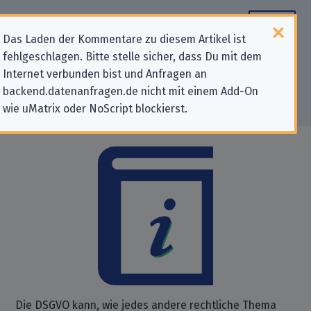
Das Laden der Kommentare zu diesem Artikel ist
fehlgeschlagen. Bitte stelle sicher, dass Du mit dem
Kleines Glossar zur DSGVO
Internet verbunden bist und Anfragen an
backend.datenanfragen.de nicht mit einem Add-On
Wichtige Begriffe und Konzepte erklärt.
wie uMatrix oder NoScript blockierst.
Die DSGVO kann, wie jedes andere rechtliche Thema